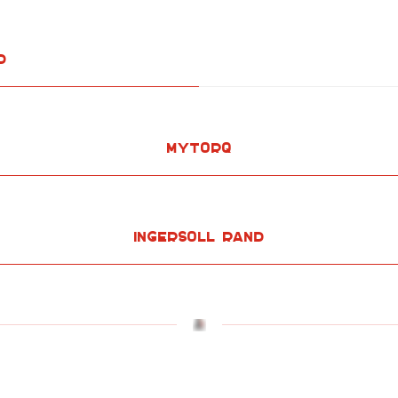
d
MyTorq
Ingersoll Rand