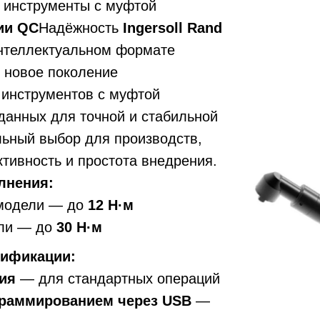
 инструменты с муфтой
ии QC
Надёжность
Ingersoll Rand
интеллектуальном формате
 новое поколение
 инструментов с муфтой
данных для точной и стабильной
льный выбор для производств,
тивность и простота внедрения.
лнения:
модели — до
12 Н·м
ли — до
30 Н·м
ификации:
ия
— для стандартных операций
раммированием через USB
—