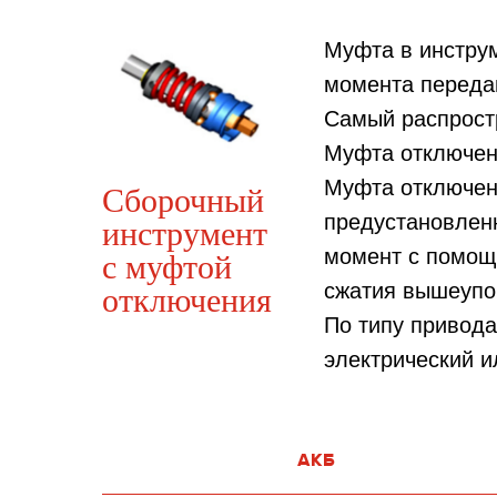
Муфта в инструм
момента переда
Самый распростр
Муфта отключен
Муфта отключени
Сборочный
предустановленн
инструмент
момент с помощь
с муфтой
сжатия вышеупо
отключения
По типу привода
электрический и
АКБ